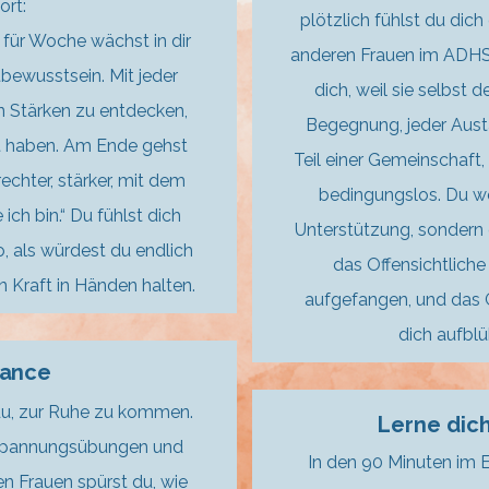
ort:
plötzlich fühlst du dich
e für Woche wächst in dir
anderen Frauen im ADH
bewusstsein. Mit jeder
dich, weil sie selbst
en Stärken zu entdecken,
Begegnung, jeder Austa
t haben. Am Ende gehst
Teil einer Gemeinschaft, i
echter, stärker, mit dem
bedingungslos. Du wei
ich bin.“ Du fühlst dich
Unterstützung, sondern 
o, als würdest du endlich
das Offensichtliche
n Kraft in Händen halten.
aufgefangen, und das 
dich aufbl
lance
u, zur Ruhe zu kommen.
Lerne dic
spannungsübungen und
In den 90 Minuten im
n Frauen spürst du, wie