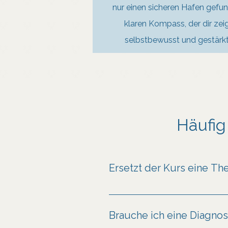
nur einen sicheren Hafen gefu
klaren Kompass, der dir zei
selbstbewusst und gestärkt
Häufig
Ersetzt der Kurs eine Th
Nein! Der Kurs stellt keine the
einer therapeutischen Behandl
Brauche ich eine Diagno
Essstörungen, ist es wichtig, 