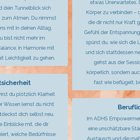
etwas Unerwartetes. 
d dein Tunnelblick sich
Körper zu verbinden – d
um zum Atmen. Du nimmst
die dir nicht nur Kraft
s mit in deinen Alltag,
Gefühl der Entspannung
u bist nicht mehr im
spürst du, wie sich die
alance, in Harmonie mit
und sich stattdessen neu
it Leichtigkeit zu gehen.
gehst aus der Sessio
körperlich, sondern auch
sicherheit
fast wie beflügelt, 
t du plötzlich Klarheit
r Wissen lernst du nicht
Berufli
deckst dich selbst neu.
Im ADHS Empowerment H
Einblicke mit, die dir
eine unschätzbare Stä
niert, welche Bedürfnisse
Austausch und die maß