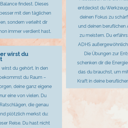
 Balance findest. Dieses
entdeckst du Werkzeuge 
 besser mit den täglichen
deinen Fokus zu schärf
, sondern verleiht dir
und deinen beruflichen A
hon immer verdient hast.
zu meistern. Du erfähr
ADHS außergewöhnliche
ier wirst du
Die Übungen zur Ent
t
schenken dir die Energ
rst du gehört. In den
das du brauchst, um mi
n bekommst du Raum –
Kraft in deine beruflic
orgen, deine ganz eigene
nur eine von vielen. Du
t Ratschlägen, die genau
Und plötzlich merkst du:
eser Reise. Du hast nicht