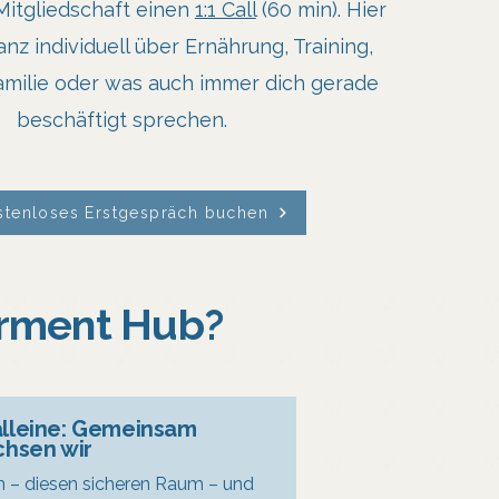
Mitgliedschaft einen
1:1 Call
(60 min). Hier
nz individuell über Ernährung, Training,
Familie oder was auch immer dich gerade
beschäftigt sprechen.
stenloses Erstgespräch buchen
rment Hub?
 alleine: Gemeinsam
hsen wir
m – diesen sicheren Raum – und