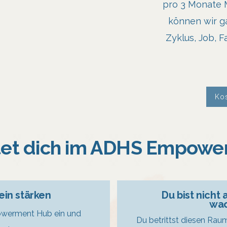
pro 3 Monate 
können wir ga
Zyklus, Job, 
Ko
tet dich im ADHS Empowe
ein stärken
Du bist nicht
wac
owerment Hub ein und
Du betrittst diesen Rau