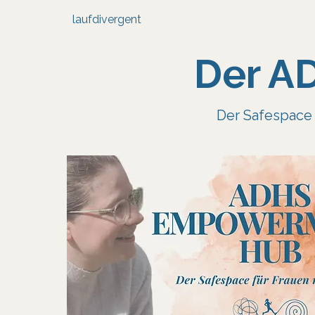
laufdivergent
Der A
Der Safespace f