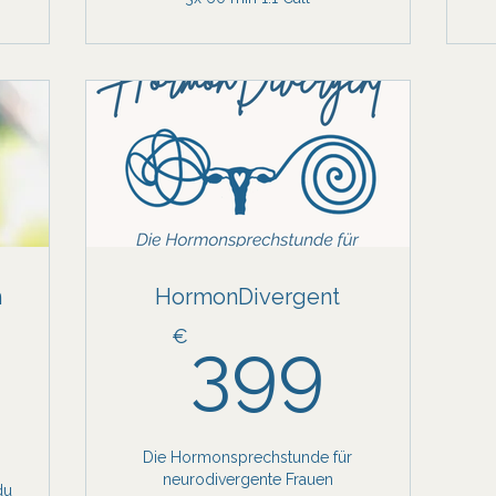
n
HormonDivergent
399
€
399
84,99€
Die Hormonsprechstunde für
neurodivergente Frauen
du