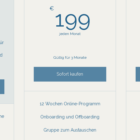
299€
199
€
199
jeden Monat
ür
nd
Gültig für 3 Monate
Sofort kaufen
12 Wochen Online-Programm
ne
Onboarding und Offboarding
Gruppe zum Austauschen