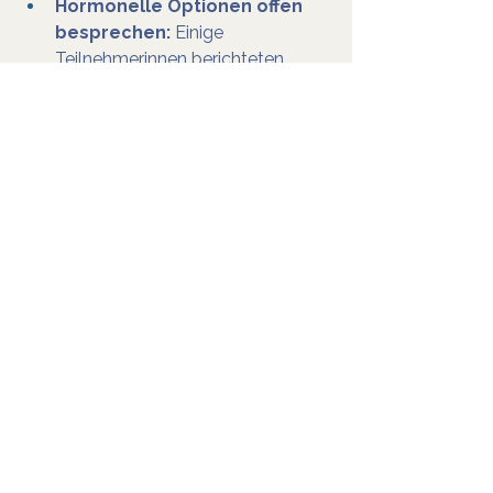
Hormonelle Optionen offen 
besprechen:
 Einige 
Teilnehmerinnen berichteten, 
dass die Möglichkeit, den Zyklus 
hormonell zu regulieren, hilfreich 
war, hier sollten Fachkräfte offen 
informieren und individuell 
beraten.
Barrierefreiheit 
verbessern:
 Öffentliche 
Toiletten, klare Informationen, 
Rückzugsräume
Häufig gestellte Fragen 
(FAQ)
Warum ist Menstruation bei 
Autismus so belastend?