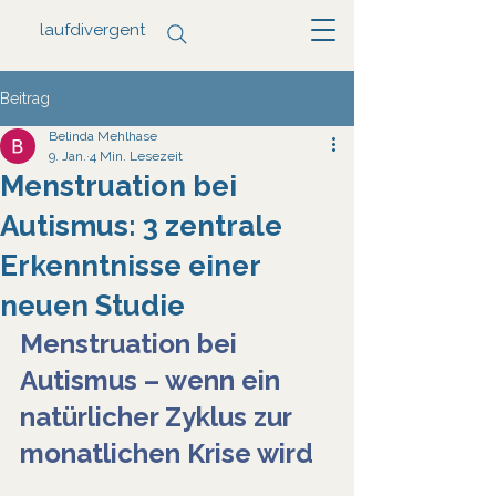
laufdivergent
Beitrag
Belinda Mehlhase
9. Jan.
4 Min. Lesezeit
Menstruation bei
Autismus: 3 zentrale
Erkenntnisse einer
neuen Studie
Menstruation bei 
Autismus – wenn ein 
natürlicher Zyklus zur 
monatlichen Krise wird